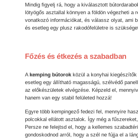
Mindig figyelj rá, hogy a kiválasztott bútordara
lötyögős asztallal könnyen a földön végezheti a 
vonatkozó információkat, és válassz olyat, ami b
és esetleg egy plusz rakodófelületre is szükséget
Főzés és étkezés a szabadban
A
kemping bútorok
közül a konyhai kiegészítők
esetleg egy állítható magasságú, szélvédő panell
az előkészületek elvégzése. Képzeld el, mennyiv
hanem van egy stabil felületed hozzá!
Egyre több kempingező fedezi fel, mennyire hasz
polcokkal ellátott asztalok. Így még a fűszereket
Persze ne felejtsd el, hogy a kellemes szabadté
gondoskodnod arról, hogy a szél ne fújja el a láng