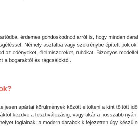
tartódba, érdemes gondoskodnod arról is, hogy minden dara
resgéléssel. Némely asztalba vagy szekrénybe épített polcok
tod az edényeket, élelmiszereket, ruhákat. Bizonyos modelle
t a bogaraktól és rágcsálóktól.
rok?
esen spártai körülmények között eltölteni a kint töltött időt
úráktól kezdve a fesztiválozásig, vagy akár a hosszabb nyári
 helyet foglalnak: a modern darabok kifejezetten úgy készül