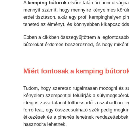
A
kemping bútorok
elsőre talán úri huncutságna
mennyit számít, hogy mennyire kényelmes körü
erdei tisztáson, akár egy profi kempinghelyen pi
teheted az élményt, és könnyebben kikapcsolóds
Ebben a cikkben összegyűjtöttem a legfontosabb
bútorokat érdemes beszerezned, és hogy miként 
Miért fontosak a kemping bútoro
Tudom, hogy szeretsz rugalmasan mozogni és sok
kényelem szempontjai felülírják a súlymegspórol
ideig is zavartalanul tölthess időt a szabadban:
forró teát, egy összecsukható szék pedig megkím
étkezések és a pihenés lehetnek rendezettebbek,
hasznodra lehetnek.