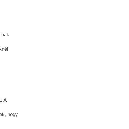
bnak
knél
. A
nek, hogy