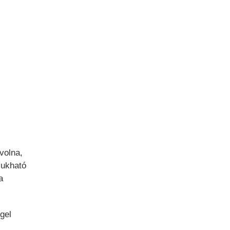
volna,
sukható
a
gel