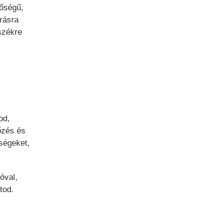
nőségű,
rásra
székre
od,
őzés és
ségeket,
óval,
tod.