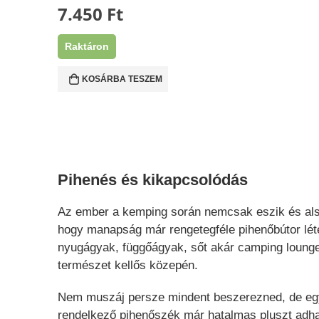
7.450
Ft
Raktáron
KOSÁRBA TESZEM
Pihenés és kikapcsolódás
Az ember a kemping során nemcsak eszik és alsz
hogy manapság már rengetegféle pihenőbútor lét
nyugágyak, függőágyak, sőt akár camping lounge s
természet kellős közepén.
Nem muszáj persze mindent beszerezned, de egy
rendelkező pihenőszék már hatalmas pluszt adha