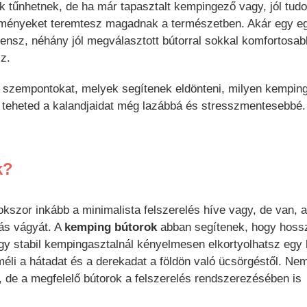
k tűnhetnek, de ha már tapasztalt kempingező vagy, jól tudo
lményeket teremtesz magadnak a természetben. Akár egy e
hensz, néhány jól megválasztott bútorral sokkal komfortosa
z.
 szempontokat, melyek segítenek eldönteni, milyen kempin
teheted a kalandjaidat még lazábbá és stresszmentesebbé.
k?
szor inkább a minimalista felszerelés híve vagy, de van, 
ás vágyát. A
kemping bútorok
abban segítenek, hogy hoss
 egy stabil kempingasztalnál kényelmesen elkortyolhatsz egy
éli a hátadat és a derekadat a földön való ücsörgéstől. Ne
 de a megfelelő bútorok a felszerelés rendszerezésében is