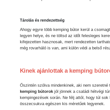
Tárolás és rendezettség
Ahogy egyre több kemping bútor kerül a csomag
legyen helye, és ne töltsd az időt felesleges ke
kifejezetten hasznosak, mert rendezetten tartha
még rovarháló is van, ami külön védi a belső rész
Kinek ajánlottak a kemping búto
Őszintén szólva mindenkinek, aki nem szeretné telj
kemping bútorok
jól jönnek a családi hétvégi t
kempingezések során. Ne félj attól, hogy túl sok
összecsukva egészen kis méretűek legyenek.