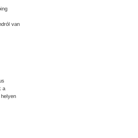
ping
ndról van
us
k a
 helyen