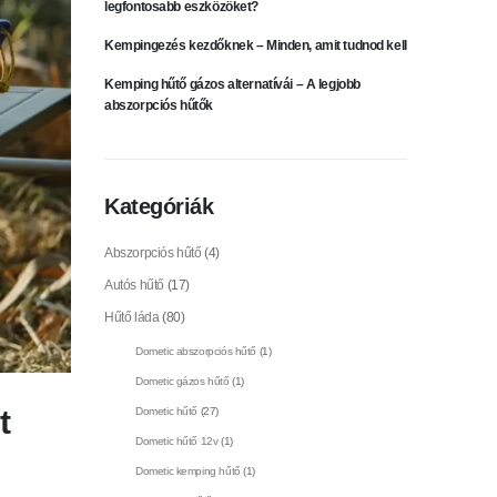
legfontosabb eszközöket?
Kempingezés kezdőknek – Minden, amit tudnod kell
Kemping hűtő gázos alternatívái – A legjobb
abszorpciós hűtők
Kategóriák
Abszorpciós hűtő
(4)
Autós hűtő
(17)
Hűtő láda
(80)
Dometic abszorpciós hűtő
(1)
Dometic gázos hűtő
(1)
t
Dometic hűtő
(27)
Dometic hűtő 12v
(1)
Dometic kemping hűtő
(1)