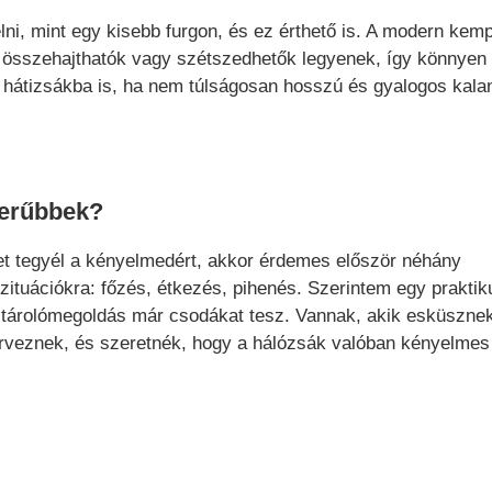
ni, mint egy kisebb furgon, és ez érthető is. A modern kem
 összehajthatók vagy szétszedhetők legyenek, így könnyen
 hátizsákba is, ha nem túlságosan hosszú és gyalogos kala
zerűbbek?
bet tegyél a kényelmedért, akkor érdemes először néhány
zituációkra: főzés, étkezés, pihenés. Szerintem egy praktik
 tárolómegoldás már csodákat tesz. Vannak, akik esküszne
erveznek, és szeretnék, hogy a hálózsák valóban kényelmes