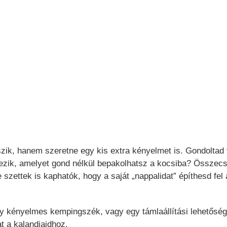
ik, hanem szeretne egy kis extra kényelmet is. Gondoltad 
ezik, amelyet gond nélkül bepakolhatsz a kocsiba? Összec
zettek is kaphatók, hogy a saját „nappalidat” építhesd fel 
 kényelmes kempingszék, vagy egy támlaállítási lehetőség
t a kalandjaidhoz.