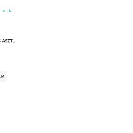
PROVIDUS FC300G ASZTALI GÁZFŐZŐ
EM