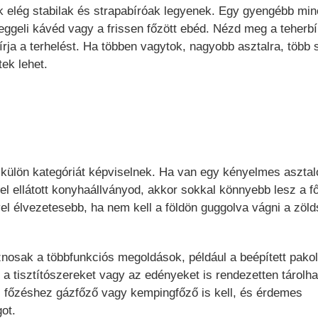
bok elég stabilak és strapabíróak legyenek. Egy gyengébb mi
reggeli kávéd vagy a frissen főzött ebéd. Nézd meg a teherbí
írja a terhelést. Ha többen vagytok, nagyobb asztalra, több 
ek lehet.
 külön kategóriát képviselnek. Ha van egy kényelmes asztal
el ellátott konyhaállványod, akkor sokkal könnyebb lesz a f
el élvezetesebb, ha nem kell a földön guggolva vágni a zöld
nosak a többfunkciós megoldások, például a beépített pakol
, a tisztítószereket vagy az edényeket is rendezetten tárolha
ri főzéshez gázfőző vagy kempingfőző is kell, és érdemes
ot.