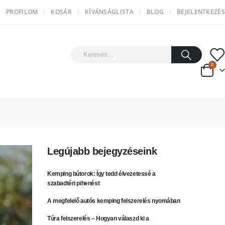
PROFILOM
KOSÁR
KÍVÁNSÁGLISTA
BLOG
BEJELENTKEZÉS
0
Legújabb bejegyzéseink
Kemping bútorok: Így tedd élvezetessé a
szabadtéri pihenést
A megfelelő autós kemping felszerelés nyomában
Túra felszerelés – Hogyan válaszd ki a