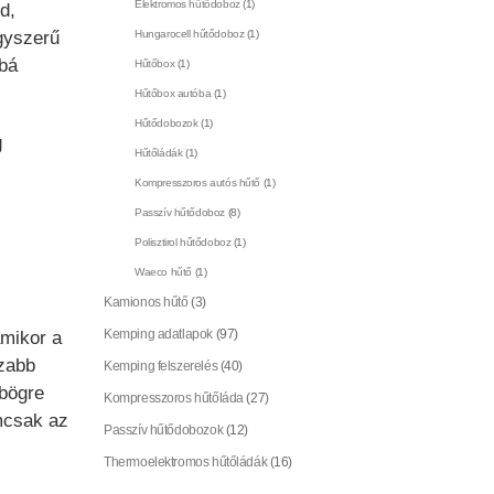
Elektromos hűtődoboz
(1)
d,
Hungarocell hűtődoboz
(1)
gyszerű
bbá
Hűtőbox
(1)
Hűtőbox autóba
(1)
Hűtődobozok
(1)
g
Hűtőládák
(1)
Kompresszoros autós hűtő
(1)
Passzív hűtődoboz
(8)
Polisztirol hűtődoboz
(1)
Waeco hűtő
(1)
Kamionos hűtő
(3)
Kemping adatlapok
(97)
amikor a
zabb
Kemping felszerelés
(40)
 bögre
Kompresszoros hűtőláda
(27)
mcsak az
Passzív hűtődobozok
(12)
Thermoelektromos hűtőládák
(16)