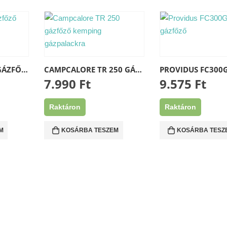
CALORE KÉTÉGŐS GÁZFŐZŐ (GÁZREZSÓ)
CAMPCALORE TR 250 GÁZFŐZŐ KEMPING GÁZPALACKRA
7.990
Ft
9.575
Ft
Raktáron
Raktáron
M
KOSÁRBA TESZEM
KOSÁRBA TESZ