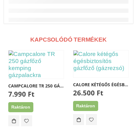
Elérhetőségek
CÍM
1173, Budapest, Pesti út 237 Home Center D/6
TELEFON
KAPCSOLÓDÓ TERMÉKEK
+36 30 571 41 47
EMAIL
istvan.rakoczi@t-online.hu szerviz777@gmail.com
Információk
Szállítás, fizetés
CALORE KÉTÉGŐS ÉGÉSBIZTOSÍTÓS GÁZFŐZŐ (GÁZREZSÓ)
CAMPCALORE TR 250 GÁZFŐZŐ KEMPING GÁZPALACKRA
Adatvédelmi tájékoztató
26.500
Ft
7.990
Ft
Általános Szerződési Feltételek
Blog
Raktáron
Raktáron
Kapcsolat