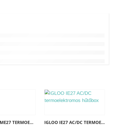
-12%
Információk
MOBICOOL ME27 TERMOELEKTROMOS HŰTŐLÁDA, 26 LITER
IGLOO IE27 AC/DC TERMOELEKTROMOS HŰTŐBOX