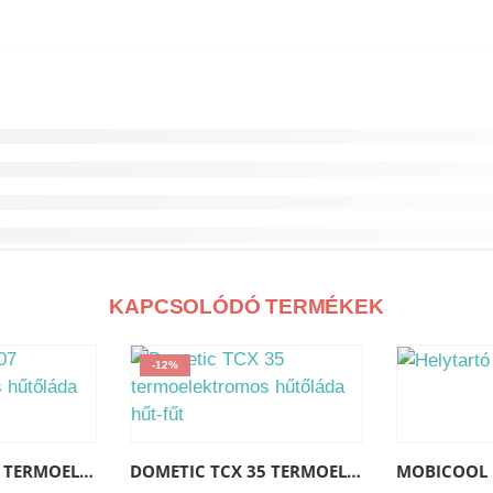
KAPCSOLÓDÓ TERMÉKEK
-12%
Elérhetőségek
DOMETIC TCX 07 TERMOELEKTROMOS HŰTŐLÁDA HŰT-FŰT
DOMETIC TCX 35 TERMOELEKTROMOS HŰTŐLÁDA HŰT-FŰT