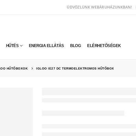
ÜDVÖZLÜNK WEBÁRUHÁZUNKBAN!
HŰTÉS
ENERGIA ELLÁTÁS
BLOG
ELÉRHETŐSÉGEK
LOO HŰTŐBOXOK
IGLOO IE27 DC TERMOELEKTROMOS HŰTŐBOX