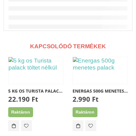
Elérhetőségek
CÍM
1173, Budapest, Pesti út 237 Home Center D/6
TELEFON
KAPCSOLÓDÓ TERMÉKEK
+36 30 571 41 47
EMAIL
istvan.rakoczi@t-online.hu szerviz777@gmail.com
Információk
Szállítás, fizetés
5 KG OS TURISTA PALACK TÖLTET NÉLKÜL
ENERGAS 500G MENETES PALACK
Adatvédelmi tájékoztató
22.190
Ft
2.990
Ft
Általános Szerződési Feltételek
Blog
Raktáron
Raktáron
Kapcsolat