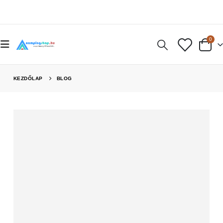
0
KEZDŐLAP
BLOG